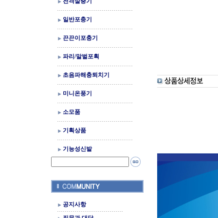
전격살충기
일반포충기
끈끈이포충기
파리/말벌포획
초음파해충퇴치기
미니온풍기
소모품
기획상품
기능성신발
공지사항