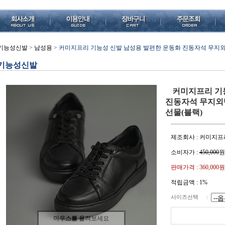
기능성신발
>
남성용
>
커미지프리 기능성 신발 남성용 발편한 운동화 진동자석 무지외
기능성신발
커미지프리 기
진동자석 무지외
선물(블랙)
제조회사 : 커미지프
소비자가 :
450,000
원
판매가격 :
360,000원
적립금액 :
1%
사이즈선택
:
마우스를 올려보세요