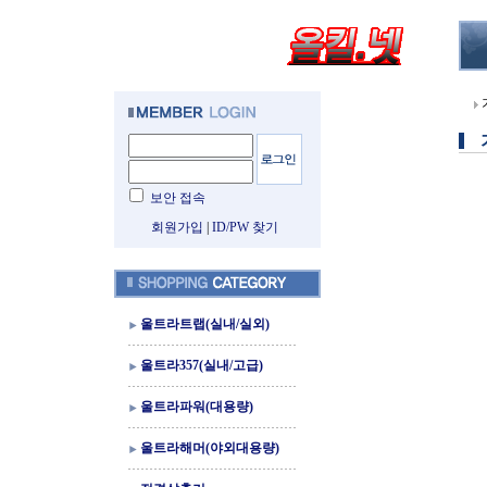
보안 접속
회원가입
|
ID/PW 찾기
울트라트랩(실내/실외)
울트라357(실내/고급)
울트라파워(대용량)
울트라해머(야외대용량)